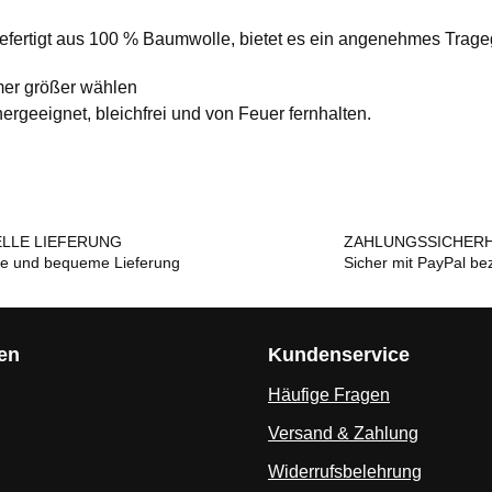
s. Gefertigt aus 100 % Baumwolle, bietet es ein angenehmes Trag
mmer größer wählen
nergeeignet, bleichfrei und von Feuer fernhalten.
LLE LIEFERUNG
ZAHLUNGSSICHERH
le und bequeme Lieferung
Sicher mit PayPal be
en
Kundenservice
Häufige Fragen
Versand & Zahlung
Widerrufsbelehrung