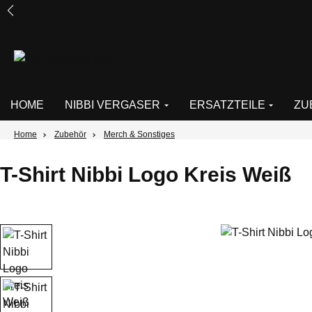
um Hauptinhalt springen
Zur Suche springen
Zur Hauptnavigation springen
HOME
NIBBI VERGASER
ERSATZTEILE
ZU
Home
Zubehör
Merch & Sonstiges
T-Shirt Nibbi Logo Kreis Weiß
Bildergalerie überspringen