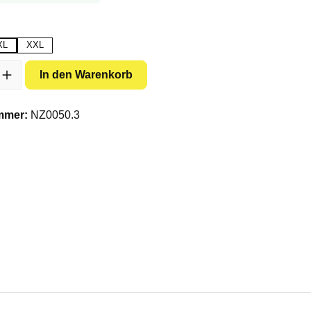
ählen
XL
XXL
Option ist zurzeit nicht verfügbar.)
l: Gib den gewünschten Wert ein oder benutze die Schaltflächen um 
In den Warenkorb
mmer:
NZ0050.3