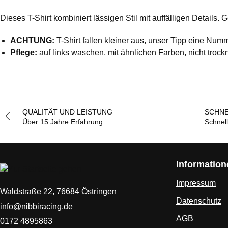
Dieses T-Shirt kombiniert lässigen Stil mit auffälligen Detail
ACHTUNG:
T-Shirt fallen kleiner aus, unser Tipp eine Nu
Pflege
:
auf links waschen, mit ähnlichen Farben, nicht trock
QUALITÄT UND LEISTUNG
SCHNE
Über 15 Jahre Erfahrung
Schnel
Information
Impressum
Waldstraße 22, 76684 Östringen
Datenschutz
info@nibbiracing.de
AGB
0172 4895863