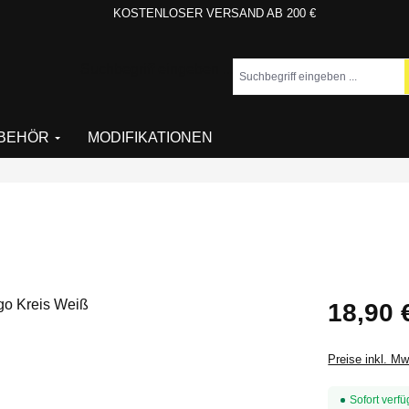
KOSTENLOSER VERSAND AB 200 €
Suchbegriff eingeben ...
BEHÖR
MODIFIKATIONEN
Regulärer Pr
18,90 
Preise inkl. M
Sofort verfü