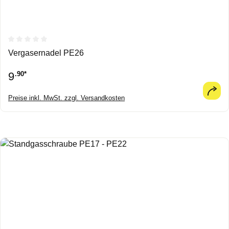
Durchschnittliche Bewertung von 0 von 5 Sternen
Vergasernadel PE26
9
.90*
Preise inkl. MwSt. zzgl. Versandkosten