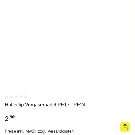
Durchschnittliche Bewertung von 0 von 5 Sternen
Halteclip Vergasernadel PE17 - PE24
2
.90*
Preise inkl. MwSt. zzgl. Versandkosten