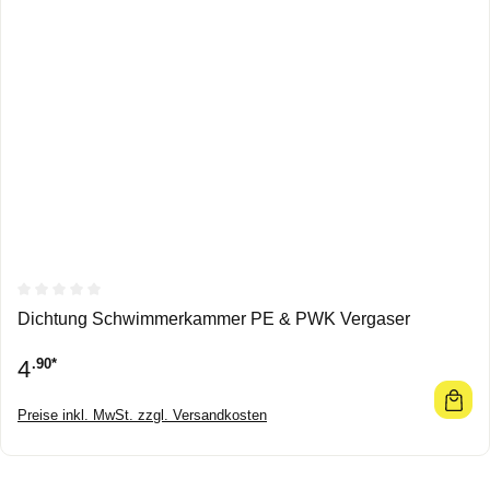
Durchschnittliche Bewertung von 0 von 5 Sternen
Dichtung Schwimmerkammer PE & PWK Vergaser
4
.90*
Preise inkl. MwSt. zzgl. Versandkosten