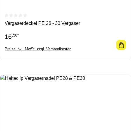
Durchschnittliche Bewertung von 0 von 5 Sternen
Vergaserdeckel PE 26 - 30 Vergaser
16
.50*
Preise inkl. MwSt. zzgl. Versandkosten