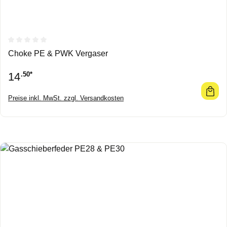
Durchschnittliche Bewertung von 0 von 5 Sternen
Choke PE & PWK Vergaser
14
.50*
Preise inkl. MwSt. zzgl. Versandkosten