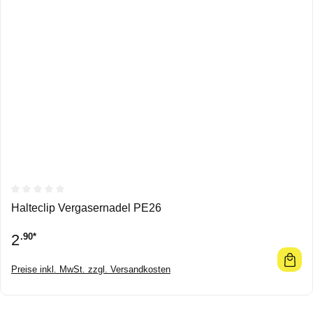
Durchschnittliche Bewertung von 0 von 5 Sternen
Halteclip Vergasernadel PE26
2
.90*
Preise inkl. MwSt. zzgl. Versandkosten