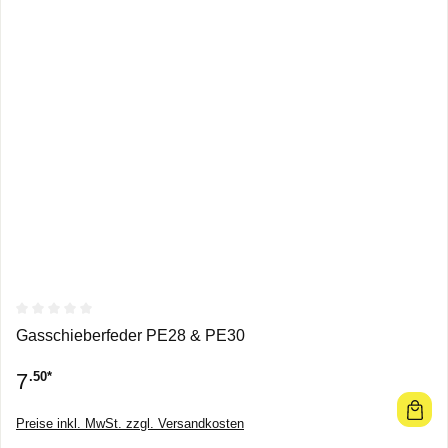
Durchschnittliche Bewertung von 0 von 5 Sternen
Gasschieberfeder PE28 & PE30
7
.50*
Preise inkl. MwSt. zzgl. Versandkosten