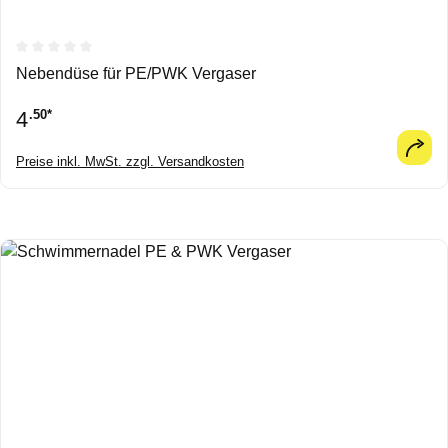
Durchschnittliche Bewertung von 0 von 5 Sternen
Nebendüse für PE/PWK Vergaser
4
.50*
Preise inkl. MwSt. zzgl. Versandkosten