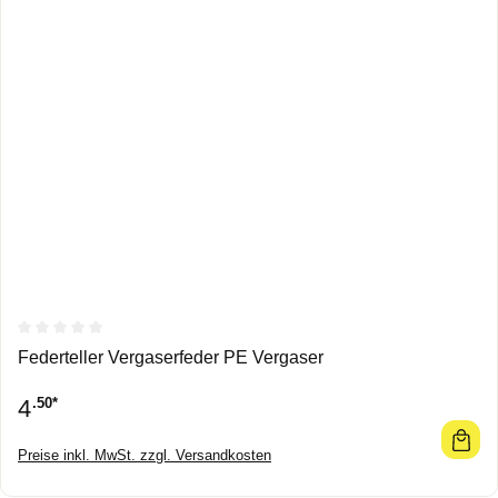
Durchschnittliche Bewertung von 0 von 5 Sternen
Federteller Vergaserfeder PE Vergaser
4
.50*
Preise inkl. MwSt. zzgl. Versandkosten