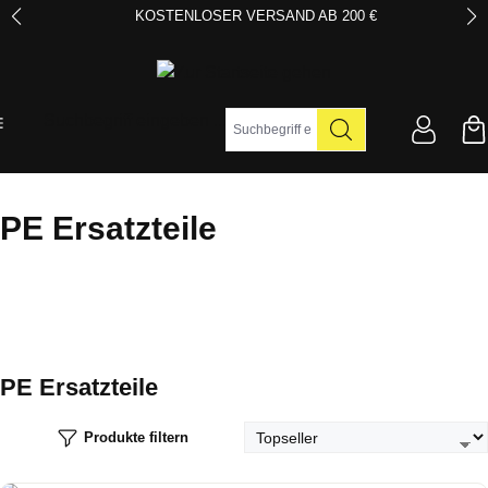
KOSTENLOSER VERSAND AB 200 €
Zum Hauptinhalt springen
Suchbegriff eingeben ...
PE Ersatzteile
PE Ersatzteile
Produkte filtern