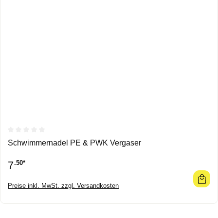
Durchschnittliche Bewertung von 0 von 5 Sternen
Schwimmernadel PE & PWK Vergaser
7
.50*
Preise inkl. MwSt. zzgl. Versandkosten