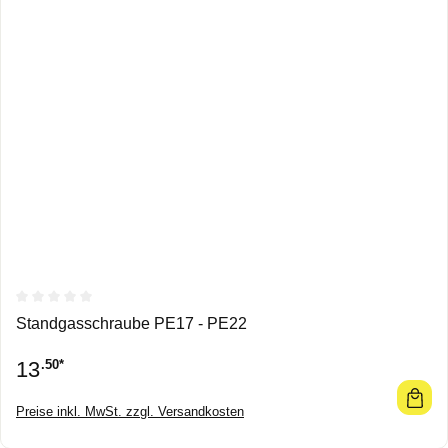
Durchschnittliche Bewertung von 0 von 5 Sternen
Standgasschraube PE17 - PE22
13
.50*
Preise inkl. MwSt. zzgl. Versandkosten