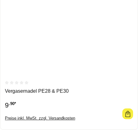
Durchschnittliche Bewertung von 0 von 5 Sternen
Vergasernadel PE28 & PE30
9
.90*
Preise inkl. MwSt. zzgl. Versandkosten