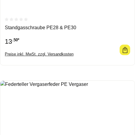
Durchschnittliche Bewertung von 0 von 5 Sternen
Standgasschraube PE28 & PE30
13
.50*
Preise inkl. MwSt. zzgl. Versandkosten