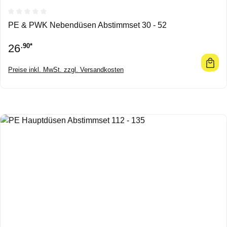
Durchschnittliche Bewertung von 0 von 5 Sternen
PE & PWK Nebendüsen Abstimmset 30 - 52
26
.90*
Preise inkl. MwSt. zzgl. Versandkosten