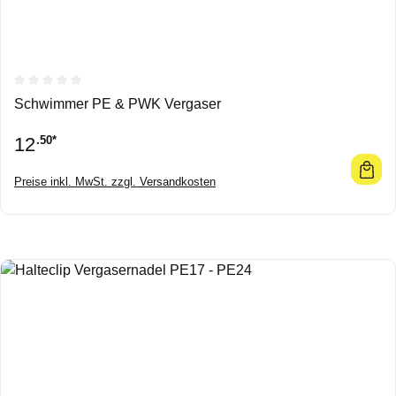
Durchschnittliche Bewertung von 0 von 5 Sternen
Schwimmer PE & PWK Vergaser
12
.50*
Preise inkl. MwSt. zzgl. Versandkosten