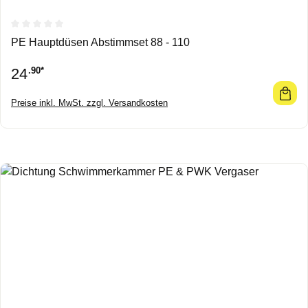
Durchschnittliche Bewertung von 0 von 5 Sternen
PE Hauptdüsen Abstimmset 88 - 110
24
.90*
Preise inkl. MwSt. zzgl. Versandkosten