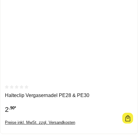
Durchschnittliche Bewertung von 0 von 5 Sternen
Halteclip Vergasernadel PE28 & PE30
2
.90*
Preise inkl. MwSt. zzgl. Versandkosten