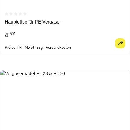
Durchschnittliche Bewertung von 0 von 5 Sternen
Hauptdüse für PE Vergaser
4
.50*
Preise inkl. MwSt. zzgl. Versandkosten