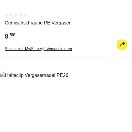
Durchschnittliche Bewertung von 0 von 5 Sternen
Gemischschraube PE Vergaser
8
.50*
Preise inkl. MwSt. zzgl. Versandkosten