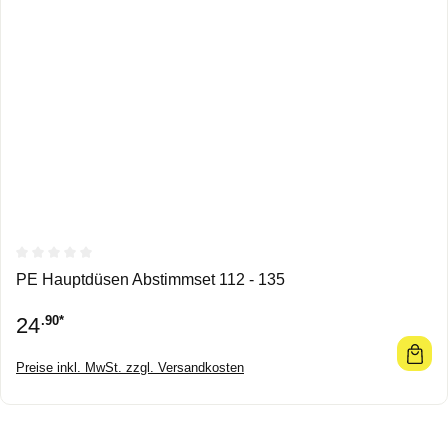
Durchschnittliche Bewertung von 0 von 5 Sternen
PE Hauptdüsen Abstimmset 112 - 135
24
.90*
Preise inkl. MwSt. zzgl. Versandkosten