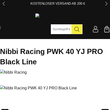
KOSTENLOSER VERSAND AB 200 €
Zum Hauptinhalt springen
Suchbegriff eingeben ...
Nibbi Racing PWK 40 YJ PRO
Black Line
Bildergalerie überspringen