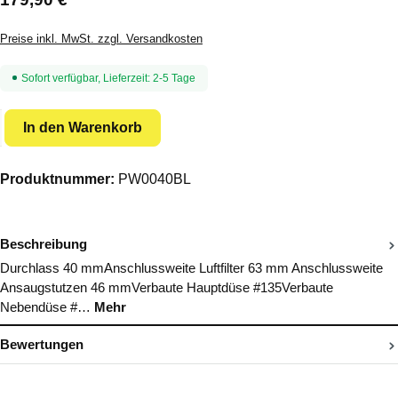
Preise inkl. MwSt. zzgl. Versandkosten
Sofort verfügbar, Lieferzeit: 2-5 Tage
Produkt Anzahl: Gib den gewünschten Wert ein oder benutze die Schal
In den Warenkorb
Produktnummer:
PW0040BL
Beschreibung
Durchlass 40 mmAnschlussweite Luftfilter 63 mm Anschlussweite
Ansaugstutzen 46 mmVerbaute Hauptdüse #135Verbaute
Nebendüse #…
Mehr
Bewertungen