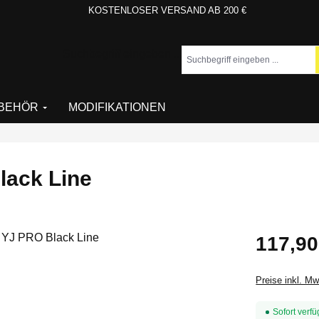
KOSTENLOSER VERSAND AB 200 €
Suchbegriff eingeben ...
BEHÖR
MODIFIKATIONEN
lack Line
Regulärer Pr
117,90
Preise inkl. M
Sofort verfü