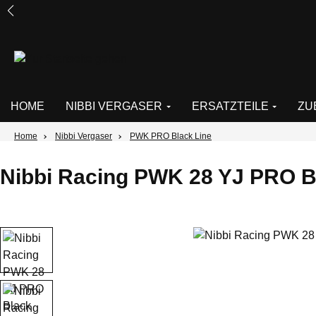
um Hauptinhalt springen
Zur Suche springen
Zur Hauptnavigation springen
HOME
NIBBI VERGASER
ERSATZTEILE
ZU
Home
Nibbi Vergaser
PWK PRO Black Line
Nibbi Racing PWK 28 YJ PRO B
Bildergalerie überspringen