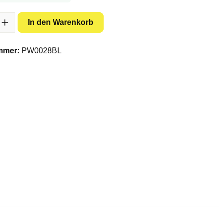
l: Gib den gewünschten Wert ein oder benutze die Schaltflächen um 
In den Warenkorb
mmer:
PW0028BL