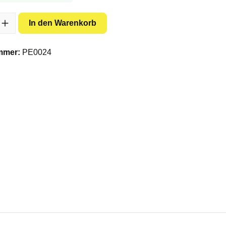
l: Gib den gewünschten Wert ein oder benutze die Schaltflächen um 
In den Warenkorb
mmer:
PE0024