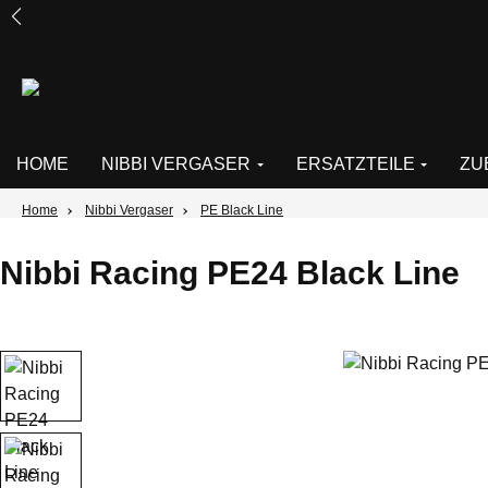
um Hauptinhalt springen
Zur Suche springen
Zur Hauptnavigation springen
HOME
NIBBI VERGASER
ERSATZTEILE
ZU
Home
Nibbi Vergaser
PE Black Line
Nibbi Racing PE24 Black Line
Bildergalerie überspringen