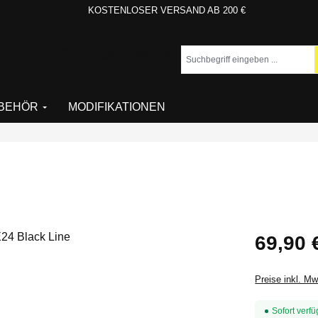
KOSTENLOSER VERSAND AB 200 €
Suchbegriff eingeben ...
BEHÖR
MODIFIKATIONEN
Regulärer Pr
69,90 
Preise inkl. M
Sofort verfü