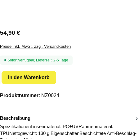
Regulärer Preis:
54,90 €
Preise inkl. MwSt. zzgl. Versandkosten
Sofort verfügbar, Lieferzeit: 2-5 Tage
Produkt Anzahl: Gib den gewünschten Wert ein oder benutze die Schal
In den Warenkorb
Produktnummer:
NZ0024
Beschreibung
SpezifikationenLinsenmaterial: PC+UVRahmenmaterial:
TPUNettogewicht: 130 g EigenschaftenBeschichtete Anti-Beschlag-