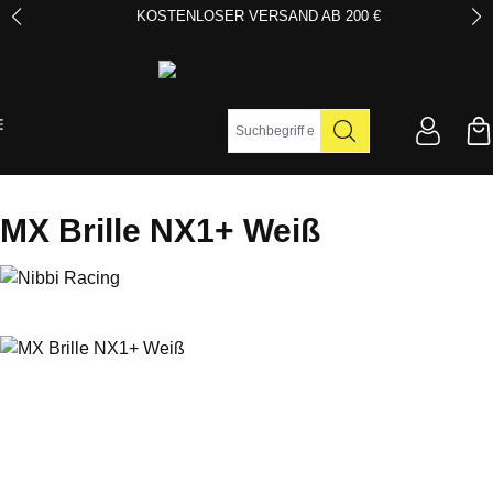
KOSTENLOSER VERSAND AB 200 €
Zum Hauptinhalt springen
Suchbegriff eingeben ...
MX Brille NX1+ Weiß
Bildergalerie überspringen