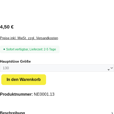
Regulärer Preis:
4,50 €
Preise inkl. MwSt. zzgl. Versandkosten
Sofort verfügbar, Lieferzeit: 2-5 Tage
auswählen
Hauptdüse Größe
Produkt Anzahl: Gib den gewünschten Wert ein oder benutze die Schal
In den Warenkorb
Produktnummer:
NE0001.13
Beschreibung