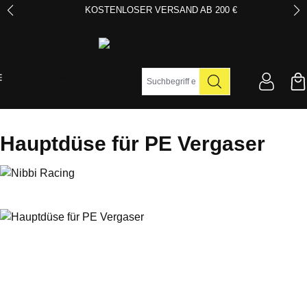
KOSTENLOSER VERSAND AB 200 €
Zum Hauptinhalt springen
Suchbegriff eingeben ...
Hauptdüse für PE Vergaser
Bildergalerie überspringen